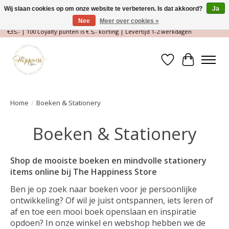
Wij slaan cookies op om onze website te verbeteren. Is dat akkoord?
Ja
Nee
Meer over cookies »
Magische Conceptstore, Edelstenen & Spirituele winkel | Gratis verzending >
€35,- | 100 Loyalty punten is € 5,- korting | Levertijd 1-2 werkdagen
Verlanglijst
Winkelwa
Home
/
Boeken & Stationery
Boeken & Stationery
Shop de mooiste boeken en mindvolle stationery
items online bij The Happiness Store
Ben je op zoek naar boeken voor je persoonlijke
ontwikkeling? Of wil je juist ontspannen, iets leren of
af en toe een mooi boek openslaan en inspiratie
opdoen? In onze winkel en webshop hebben we de