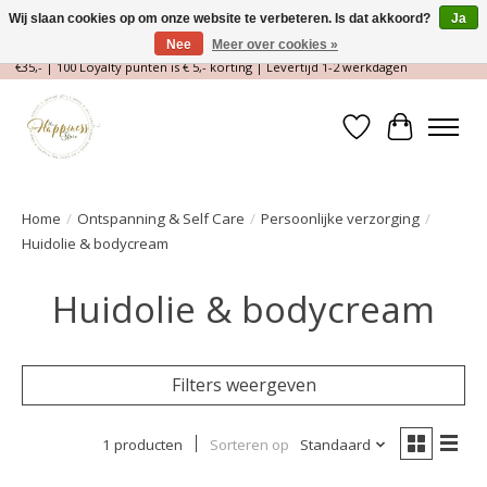
Wij slaan cookies op om onze website te verbeteren. Is dat akkoord?
Ja
Nee
Meer over cookies »
Magische Conceptstore, Edelstenen & Spirituele winkel | Gratis verzending >
€35,- | 100 Loyalty punten is € 5,- korting | Levertijd 1-2 werkdagen
Verlanglijst
Winkelwa
Home
/
Ontspanning & Self Care
/
Persoonlijke verzorging
/
Huidolie & bodycream
Huidolie & bodycream
Filters weergeven
1 producten
Sorteren op
Standaard