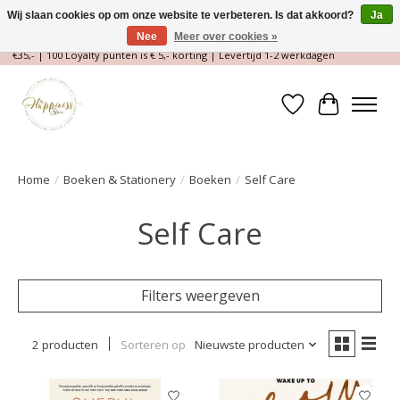
Wij slaan cookies op om onze website te verbeteren. Is dat akkoord?
Ja
Nee
Meer over cookies »
Magische Conceptstore, Edelstenen & Spirituele winkel | Gratis verzending >
€35,- | 100 Loyalty punten is € 5,- korting | Levertijd 1-2 werkdagen
Verlanglijst
Winkelwa
Home
/
Boeken & Stationery
/
Boeken
/
Self Care
Self Care
Filters weergeven
2 producten
Sorteren op
Nieuwste producten