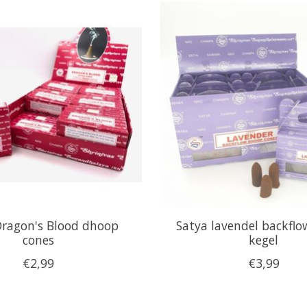
Dragon's Blood dhoop
Satya lavendel backfl
cones
kegel
€2,99
€3,99