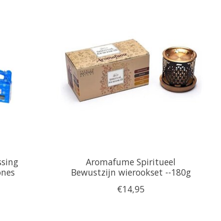
ssing
Aromafume Spiritueel
ones
Bewustzijn wierookset --180g
€14,95