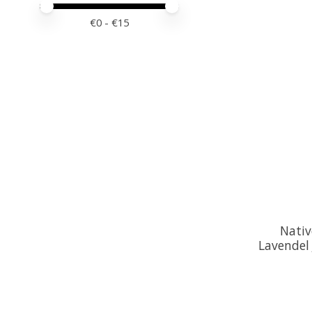
Minimale prijswaarde
Price maximum value
€
0
- €
15
Nativ
Lavendel