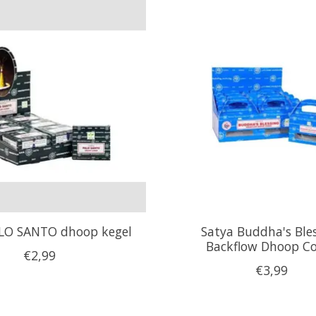
LO SANTO dhoop kegel
Satya Buddha's Ble
Backflow Dhoop C
€2,99
€3,99