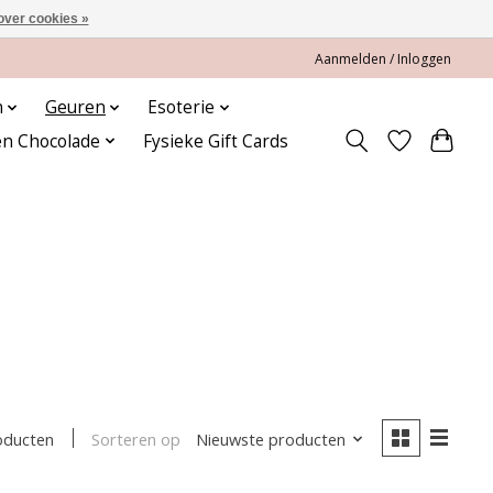
over cookies »
Aanmelden / Inloggen
n
Geuren
Esoterie
en Chocolade
Fysieke Gift Cards
Sorteren op
Nieuwste producten
oducten