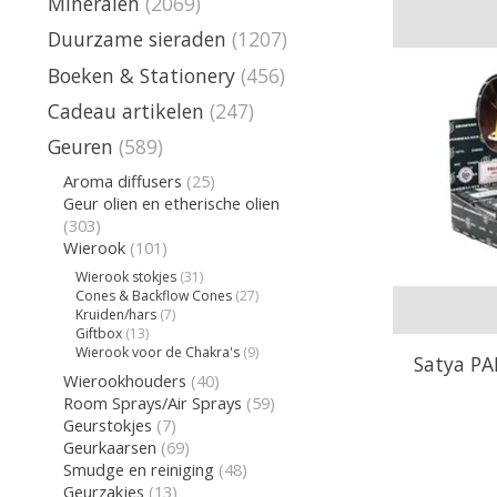
Mineralen
(2069)
Duurzame sieraden
(1207)
Boeken & Stationery
(456)
Cadeau artikelen
(247)
Geuren
(589)
Aroma diffusers
(25)
Geur olien en etherische olien
(303)
Wierook
(101)
Wierook stokjes
(31)
Cones & Backflow Cones
(27)
Kruiden/hars
(7)
Giftbox
(13)
Wierook voor de Chakra's
(9)
Satya PA
Wierookhouders
(40)
Room Sprays/Air Sprays
(59)
Geurstokjes
(7)
Geurkaarsen
(69)
Smudge en reiniging
(48)
Geurzakjes
(13)