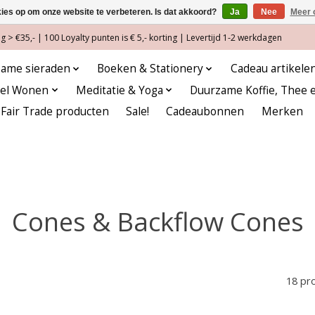
kies op om onze website te verbeteren. Is dat akkoord?
Ja
Nee
Meer 
 > €35,- | 100 Loyalty punten is € 5,- korting | Levertijd 1-2 werkdagen
ame sieraden
Boeken & Stationery
Cadeau artikele
eel Wonen
Meditatie & Yoga
Duurzame Koffie, Thee 
Fair Trade producten
Sale!
Cadeaubonnen
Merken
Cones & Backflow Cones
18 pr