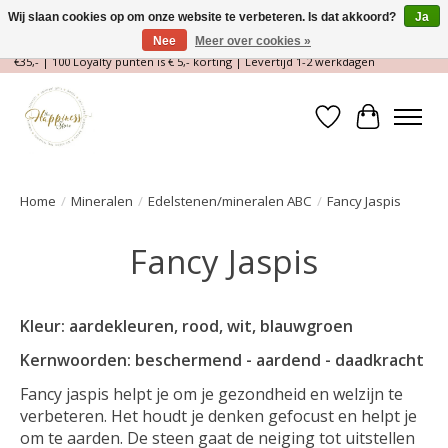
Wij slaan cookies op om onze website te verbeteren. Is dat akkoord?
Ja
Nee
Meer over cookies »
Magische Conceptstore, Edelstenen & Spirituele winkel | Gratis verzending >
€35,- | 100 Loyalty punten is € 5,- korting | Levertijd 1-2 werkdagen
Verlanglijst
Winkelwa
Home
/
Mineralen
/
Edelstenen/mineralen ABC
/
Fancy Jaspis
Fancy Jaspis
Kleur: aardekleuren, rood, wit, blauwgroen
Kernwoorden: beschermend - aardend - daadkracht
Fancy jaspis helpt je om je gezondheid en welzijn te
verbeteren. Het houdt je denken gefocust en helpt je
om te aarden. De steen gaat de neiging tot uitstellen