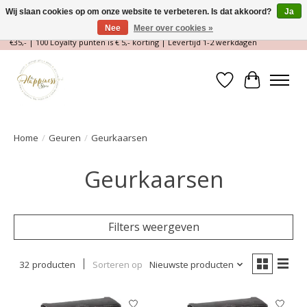
Wij slaan cookies op om onze website te verbeteren. Is dat akkoord?
Ja
Nee
Meer over cookies »
Magische Conceptstore, Edelstenen & Spirituele winkel | Gratis verzending >
€35,- | 100 Loyalty punten is € 5,- korting | Levertijd 1-2 werkdagen
Verlanglijst
Winkelwa
Home
/
Geuren
/
Geurkaarsen
Geurkaarsen
Filters weergeven
32 producten
Sorteren op
Nieuwste producten