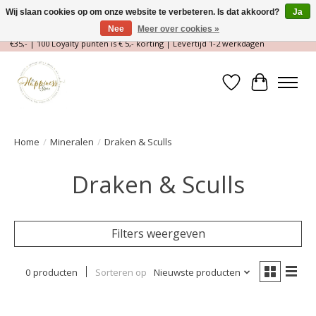
Wij slaan cookies op om onze website te verbeteren. Is dat akkoord?
Ja
Nee
Meer over cookies »
Magische Conceptstore, Edelstenen & Spirituele winkel | Gratis verzending >
€35,- | 100 Loyalty punten is € 5,- korting | Levertijd 1-2 werkdagen
Verlanglijst
Winkelwa
Home
/
Mineralen
/
Draken & Sculls
Draken & Sculls
Filters weergeven
0 producten
Sorteren op
Nieuwste producten