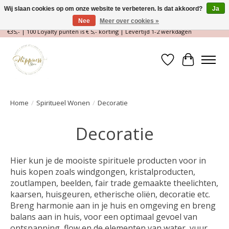
Wij slaan cookies op om onze website te verbeteren. Is dat akkoord?
Ja
Nee
Meer over cookies »
Magische Conceptstore, Edelstenen & Spirituele winkel | Gratis verzending >
€35,- | 100 Loyalty punten is € 5,- korting | Levertijd 1-2 werkdagen
Verlanglijst
Winkelwa
Home
/
Spiritueel Wonen
/
Decoratie
Decoratie
Hier kun je de mooiste spirituele producten voor in
huis kopen zoals windgongen, kristalproducten,
zoutlampen, beelden, fair trade gemaakte theelichten,
kaarsen, huisgeuren, etherische oliën, decoratie etc.
Breng harmonie aan in je huis en omgeving en breng
balans aan in huis, voor een optimaal gevoel van
ontspanning, flow en de elementen van water, vuur,