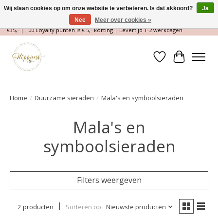
Wij slaan cookies op om onze website te verbeteren. Is dat akkoord?
Ja
Nee
Meer over cookies »
Magische Conceptstore, Edelstenen & Spirituele winkel | Gratis verzending >
€35,- | 100 Loyalty punten is € 5,- korting | Levertijd 1-2 werkdagen
Verlanglijst
Winkelwa
Home
/
Duurzame sieraden
/
Mala's en symboolsieraden
Mala's en
symboolsieraden
Filters weergeven
2 producten
Sorteren op
Nieuwste producten