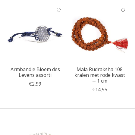
Armbandje Bloem des
Mala Rudraksha 108
Levens assorti
kralen met rode kwast
-- 1 cm
€2,99
€14,95