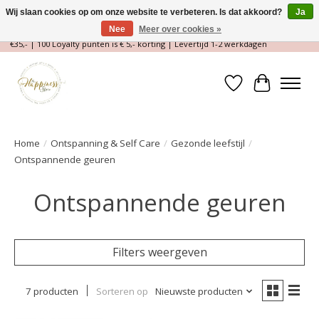
Wij slaan cookies op om onze website te verbeteren. Is dat akkoord?
Ja
Nee
Meer over cookies »
Magische Conceptstore, Edelstenen & Spirituele winkel | Gratis verzending >
€35,- | 100 Loyalty punten is € 5,- korting | Levertijd 1-2 werkdagen
Verlanglijst
Winkelwa
Home
/
Ontspanning & Self Care
/
Gezonde leefstijl
/
Ontspannende geuren
Ontspannende geuren
Filters weergeven
7 producten
Sorteren op
Nieuwste producten