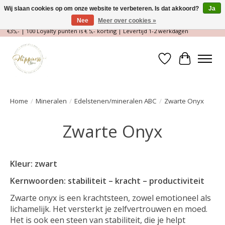
Wij slaan cookies op om onze website te verbeteren. Is dat akkoord?
Ja
Nee
Meer over cookies »
Magische Conceptstore, Edelstenen & Spirituele winkel | Gratis verzending >
€35,- | 100 Loyalty punten is € 5,- korting | Levertijd 1-2 werkdagen
Verlanglijst
Winkelwa
Home
/
Mineralen
/
Edelstenen/mineralen ABC
/
Zwarte Onyx
Zwarte Onyx
Kleur: zwart
Kernwoorden: stabiliteit – kracht – productiviteit
Zwarte onyx is een krachtsteen, zowel emotioneel als
lichamelijk. Het versterkt je zelfvertrouwen en moed.
Het is ook een steen van stabiliteit, die je helpt