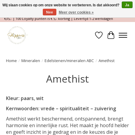
Wij slaan cookies op om onze website te verbeteren. Is dat akkoord?
Ja
Nee
Meer over cookies »
Magische Conceptstore, Edelstenen & Spirituele winkel | Gratis verzending >
€35,- | 100 Loyalty punten is € 5,- korting | Levertijd 1-2 werkdagen
Verlanglijst
Winkelwa
Home
/
Mineralen
/
Edelstenen/mineralen ABC
/
Amethist
Amethist
Kleur: paars, wit
Kernwoorden: vrede – spiritualiteit – zuivering
Amethist werkt beschermend, ontspannend, brengt
harmonie en innerlijke rust. Het maakt je hoofd helder
en geeft inzicht in je gedrag en in de keuzes die je