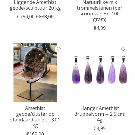
Liggende Amethist
Natuurlijke mix
geode/sculptuur 20 kg
trommelstenen (per
scoop van +/- 100
€750,00
€888,00
gram)
€4,99
Amethist
Hanger Amethist
geode/cluster op
druppelvorm -- 2.5 cm;
standaard uniek - 3.01
4g
kg
€4,95
€169,00