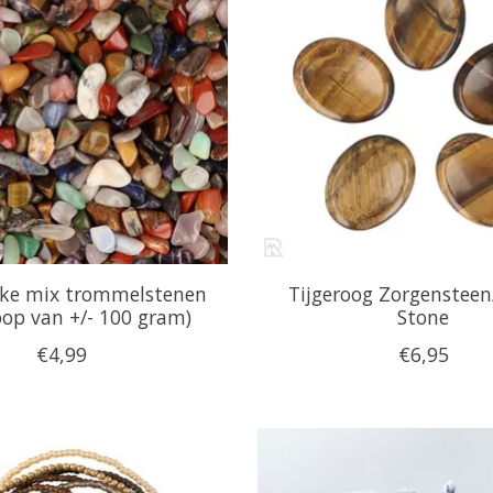
jke mix trommelstenen
Tijgeroog Zorgensteen
oop van +/- 100 gram)
Stone
€4,99
€6,95