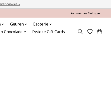
over cookies »
Aanmelden / Inloggen
n
Geuren
Esoterie
en Chocolade
Fysieke Gift Cards