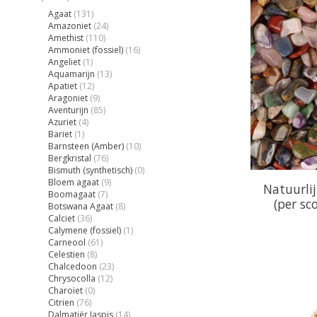
Agaat
(131)
Amazoniet
(24)
Amethist
(110)
Ammoniet (fossiel)
(16)
Angeliet
(1)
Aquamarijn
(13)
Apatiet
(12)
Aragoniet
(9)
Aventurijn
(85)
Azuriet
(4)
Bariet
(1)
Barnsteen (Amber)
(10)
Bergkristal
(76)
Bismuth (synthetisch)
(0)
Bloem agaat
(9)
Natuurli
Boomagaat
(7)
(per sc
Botswana Agaat
(8)
Calciet
(36)
Calymene (fossiel)
(1)
Carneool
(61)
Celestien
(8)
Chalcedoon
(23)
Chrysocolla
(12)
Charoïet
(0)
Citrien
(76)
Dalmatiër Jaspis
(14)