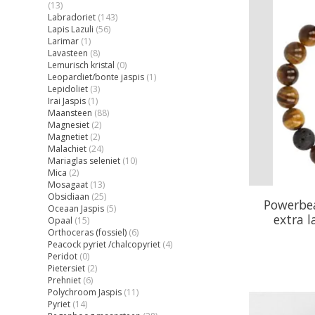
(13)
Labradoriet
(143)
Lapis Lazuli
(56)
Larimar
(1)
Lavasteen
(8)
Lemurisch kristal
(0)
Leopardiet/bonte jaspis
(1)
Lepidoliet
(3)
Irai Jaspis
(1)
Maansteen
(88)
Magnesiet
(2)
Magnetiet
(2)
Malachiet
(24)
Mariaglas seleniet
(10)
Mica
(2)
Mosagaat
(13)
Obsidiaan
(25)
Powerbe
Oceaan Jaspis
(5)
extra 
Opaal
(15)
Orthoceras (fossiel)
(6)
Peacock pyriet /chalcopyriet
(4)
Peridot
(0)
Pietersiet
(2)
Prehniet
(6)
Polychroom Jaspis
(11)
Pyriet
(14)