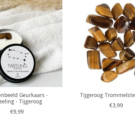
enbeeld Geurkaars -
Tijgeroog Trommelst
eling - Tijgeroog
€3,99
€9,99