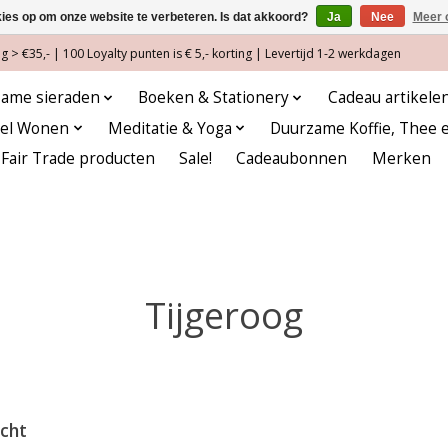
kies op om onze website te verbeteren. Is dat akkoord?
Ja
Nee
Meer 
 > €35,- | 100 Loyalty punten is € 5,- korting | Levertijd 1-2 werkdagen
ame sieraden
Boeken & Stationery
Cadeau artikele
eel Wonen
Meditatie & Yoga
Duurzame Koffie, Thee 
Fair Trade producten
Sale!
Cadeaubonnen
Merken
Tijgeroog
cht