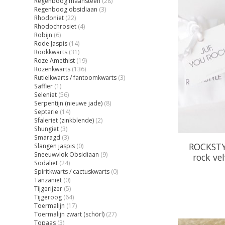
Regenboog maansteen
(28)
Regenboog obsidiaan
(3)
Rhodoniet
(22)
Rhodochrosiet
(4)
Robijn
(6)
Rode Jaspis
(14)
Rookkwarts
(31)
Roze Amethist
(19)
Rozenkwarts
(136)
Rutielkwarts / fantoomkwarts
(3)
Saffier
(1)
Seleniet
(56)
Serpentijn (nieuwe jade)
(8)
Septarie
(14)
Sfaleriet (zinkblende)
(2)
Shungiet
(3)
Smaragd
(3)
ROCKSTY
Slangen jaspis
(0)
Sneeuwvlok Obsidiaan
(9)
rock vel
Sodaliet
(24)
Spiritkwarts / cactuskwarts
(0)
Tanzaniet
(0)
Tijgerijzer
(5)
Tijgeroog
(64)
Toermalijn
(17)
Toermalijn zwart (schörl)
(27)
Topaas
(3)