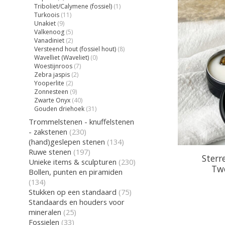
Triboliet/Calymene (fossiel)
(1)
Turkoois
(11)
Unakiet
(9)
Valkenoog
(5)
Vanadiniet
(2)
Versteend hout (fossiel hout)
(8)
Wavelliet (Waveliet)
(0)
Woestijnroos
(7)
Zebra jaspis
(2)
Yooperlite
(2)
Zonnesteen
(9)
Zwarte Onyx
(40)
Gouden driehoek
(31)
Trommelstenen - knuffelstenen
- zakstenen
(230)
(hand)geslepen stenen
(134)
Ruwe stenen
(197)
Sterr
Unieke items & sculpturen
(230)
Twe
Bollen, punten en piramiden
(134)
Stukken op een standaard
(75)
Standaards en houders voor
mineralen
(25)
Fossielen
(33)