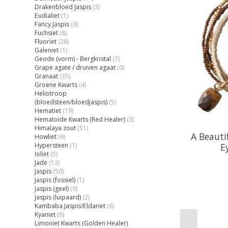
Drakenbloed Jaspis
(3)
Eudialiet
(1)
Fancy Jaspis
(0)
Fuchsiet
(8)
Fluoriet
(28)
Galeniet
(1)
Geode (vorm) - Bergkristal
(7)
Grape agate / druiven agaat
(0)
Granaat
(35)
Groene Kwarts
(4)
Heliotroop
(bloedsteen/bloedjaspis)
(5)
Hematiet
(19)
Hematoide Kwarts (Red Healer)
(3)
Himalaya zout
(51)
A Beauti
Howliet
(6)
Hypersteen
(1)
E
Ioliet
(5)
Jade
(13)
Jaspis
(50)
Jaspis (fossiel)
(1)
Jaspis (geel)
(0)
Jaspis (luipaard)
(2)
Kambaba Jaspis/Eldariet
(6)
Kyaniet
(8)
Limoniet Kwarts (Golden Healer)