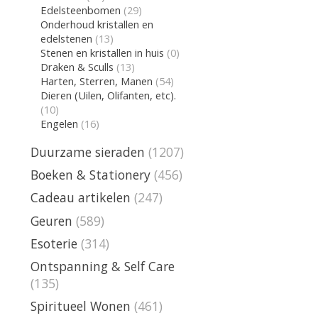
Edelsteenbomen
(29)
Onderhoud kristallen en
edelstenen
(13)
Stenen en kristallen in huis
(0)
Draken & Sculls
(13)
Harten, Sterren, Manen
(54)
Dieren (Uilen, Olifanten, etc).
(10)
Engelen
(16)
Duurzame sieraden
(1207)
Boeken & Stationery
(456)
Cadeau artikelen
(247)
Geuren
(589)
Esoterie
(314)
Ontspanning & Self Care
(135)
Spiritueel Wonen
(461)