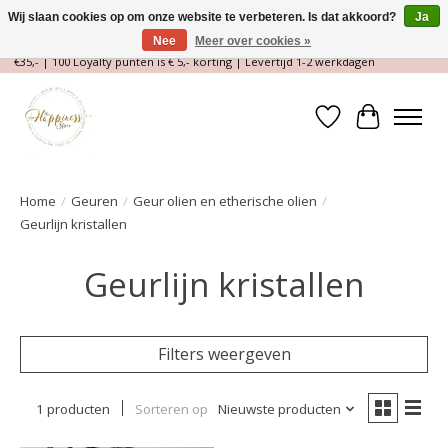
Wij slaan cookies op om onze website te verbeteren. Is dat akkoord?
Ja
Nee
Meer over cookies »
Magische Conceptstore, Edelstenen & Spirituele winkel | Gratis verzending >
€35,- | 100 Loyalty punten is € 5,- korting | Levertijd 1-2 werkdagen
Verlanglijst
Winkelwa
Home
/
Geuren
/
Geur olien en etherische olien
/
Geurlijn kristallen
Geurlijn kristallen
Filters weergeven
1 producten
Sorteren op
Nieuwste producten