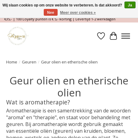
Wij slaan cookies op om onze website te verbeteren. Is dat akkoord?
Ja
Nee
Meer over cookies »
Magische Conceptstore, Edelstenen & Spirituele winkel | Gratis verzending >
€35,- | 100 Loyalty punten is € 5,- korting | Levertijd 1-2 werkdagen
Verlanglijst
Winkelwa
Home
/
Geuren
/
Geur olien en etherische olien
Geur olien en etherische
olien
Wat is aromatherapie?
Aromatherapie is een samentrekking van de woorden
"aroma" en "therapie", en staat voor behandeling met
geuren. Bij aromatherapie wordt gebruik gemaakt
van essentiële oliën (geuren) van kruiden, bloemen,
bomen, wortels en andere delen van de plant. Ze