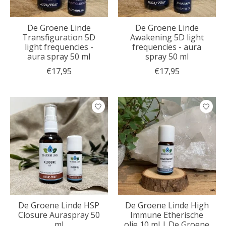
De Groene Linde
De Groene Linde
Transfiguration 5D
Awakening 5D light
light frequencies -
frequencies - aura
aura spray 50 ml
spray 50 ml
€17,95
€17,95
De Groene Linde HSP
De Groene Linde High
Closure Auraspray 50
Immune Etherische
ml
olie 10 ml | De Groene