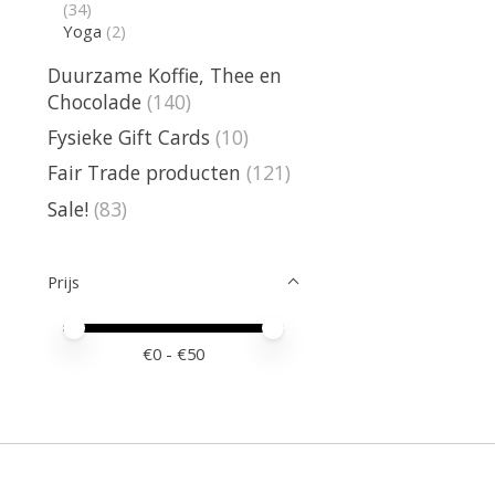
(34)
Yoga
(2)
Duurzame Koffie, Thee en
Chocolade
(140)
Fysieke Gift Cards
(10)
Fair Trade producten
(121)
Sale!
(83)
Prijs
Minimale prijswaarde
Price maximum value
€
0
- €
50