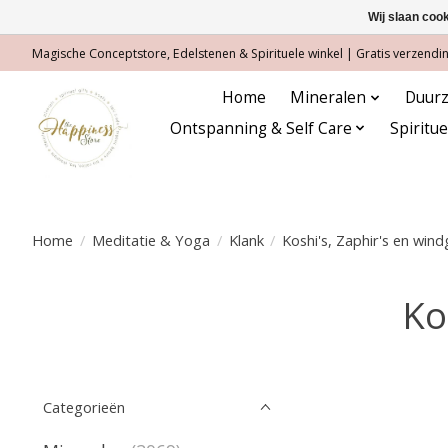
Wij slaan coo
Magische Conceptstore, Edelstenen & Spirituele winkel | Gratis verzending
Home
Mineralen
Duurz
Ontspanning & Self Care
Spiritu
Home
/
Meditatie & Yoga
/
Klank
/
Koshi's, Zaphir's en win
Ko
Categorieën