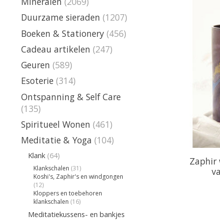
Mineralen
(2069)
Duurzame sieraden
(1207)
Boeken & Stationery
(456)
Cadeau artikelen
(247)
Geuren
(589)
Esoterie
(314)
Ontspanning & Self Care
(135)
Spiritueel Wonen
(461)
Meditatie & Yoga
(104)
Klank
(64)
Zaphir 
Klankschalen
(31)
v
Koshi's, Zaphir's en windgongen
(12)
Kloppers en toebehoren
klankschalen
(16)
Meditatiekussens- en bankjes