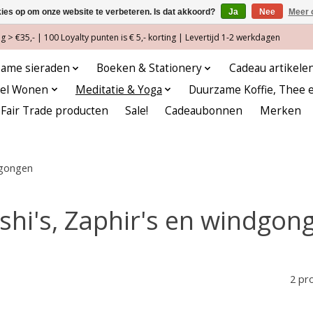
kies op om onze website te verbeteren. Is dat akkoord?
Ja
Nee
Meer 
 > €35,- | 100 Loyalty punten is € 5,- korting | Levertijd 1-2 werkdagen
ame sieraden
Boeken & Stationery
Cadeau artikele
eel Wonen
Meditatie & Yoga
Duurzame Koffie, Thee 
Fair Trade producten
Sale!
Cadeaubonnen
Merken
dgongen
shi's, Zaphir's en windgon
2 pr