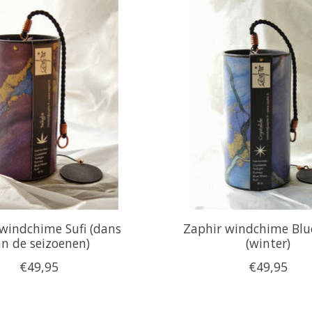
windchime Sufi (dans
Zaphir windchime Bl
an de seizoenen)
(winter)
€49,95
€49,95