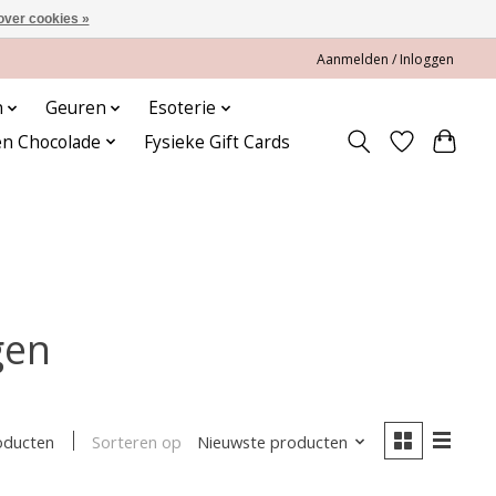
over cookies »
Aanmelden / Inloggen
n
Geuren
Esoterie
en Chocolade
Fysieke Gift Cards
gen
Sorteren op
Nieuwste producten
oducten