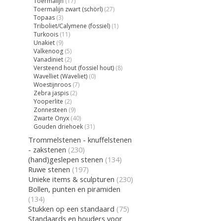
Toermalijn
(17)
Toermalijn zwart (schörl)
(27)
Topaas
(3)
Triboliet/Calymene (fossiel)
(1)
Turkoois
(11)
Unakiet
(9)
Valkenoog
(5)
Vanadiniet
(2)
Versteend hout (fossiel hout)
(8)
Wavelliet (Waveliet)
(0)
Woestijnroos
(7)
Zebra jaspis
(2)
Yooperlite
(2)
Zonnesteen
(9)
Zwarte Onyx
(40)
Gouden driehoek
(31)
Trommelstenen - knuffelstenen
- zakstenen
(230)
(hand)geslepen stenen
(134)
Ruwe stenen
(197)
Unieke items & sculpturen
(230)
Bollen, punten en piramiden
(134)
Stukken op een standaard
(75)
Standaards en houders voor