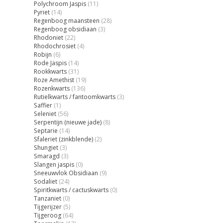
Polychroom Jaspis
(11)
Pyriet
(14)
Regenboog maansteen
(28)
Regenboog obsidiaan
(3)
Rhodoniet
(22)
Rhodochrosiet
(4)
Robijn
(6)
Rode Jaspis
(14)
Rookkwarts
(31)
Roze Amethist
(19)
Rozenkwarts
(136)
Rutielkwarts / fantoomkwarts
(3)
Saffier
(1)
Seleniet
(56)
Serpentijn (nieuwe jade)
(8)
Septarie
(14)
Sfaleriet (zinkblende)
(2)
Shungiet
(3)
Smaragd
(3)
Slangen jaspis
(0)
Sneeuwvlok Obsidiaan
(9)
Sodaliet
(24)
Spiritkwarts / cactuskwarts
(0)
Tanzaniet
(0)
Tijgerijzer
(5)
Tijgeroog
(64)