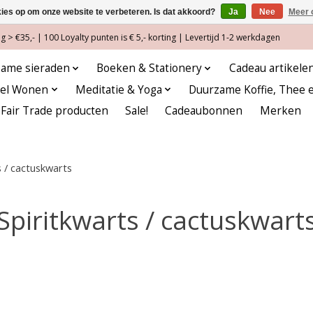
kies op om onze website te verbeteren. Is dat akkoord?
Ja
Nee
Meer 
 > €35,- | 100 Loyalty punten is € 5,- korting | Levertijd 1-2 werkdagen
ame sieraden
Boeken & Stationery
Cadeau artikele
eel Wonen
Meditatie & Yoga
Duurzame Koffie, Thee 
Fair Trade producten
Sale!
Cadeaubonnen
Merken
s / cactuskwarts
Spiritkwarts / cactuskwart