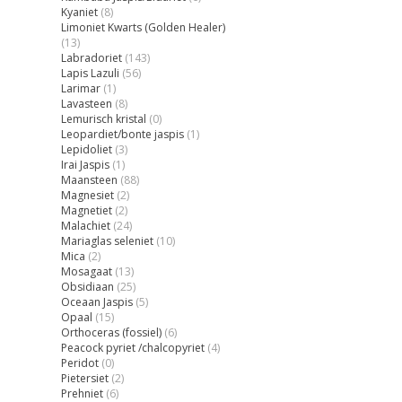
Kyaniet
(8)
Limoniet Kwarts (Golden Healer)
(13)
Labradoriet
(143)
Lapis Lazuli
(56)
Larimar
(1)
Lavasteen
(8)
Lemurisch kristal
(0)
Leopardiet/bonte jaspis
(1)
Lepidoliet
(3)
Irai Jaspis
(1)
Maansteen
(88)
Magnesiet
(2)
Magnetiet
(2)
Malachiet
(24)
Mariaglas seleniet
(10)
Mica
(2)
Mosagaat
(13)
Obsidiaan
(25)
Oceaan Jaspis
(5)
Opaal
(15)
Orthoceras (fossiel)
(6)
Peacock pyriet /chalcopyriet
(4)
Peridot
(0)
Pietersiet
(2)
Prehniet
(6)