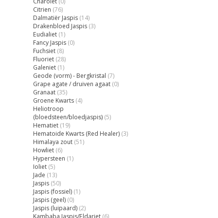
Charoïet
(0)
Citrien
(76)
Dalmatiër Jaspis
(14)
Drakenbloed Jaspis
(3)
Eudialiet
(1)
Fancy Jaspis
(0)
Fuchsiet
(8)
Fluoriet
(28)
Galeniet
(1)
Geode (vorm) - Bergkristal
(7)
Grape agate / druiven agaat
(0)
Granaat
(35)
Groene Kwarts
(4)
Heliotroop
(bloedsteen/bloedjaspis)
(5)
Hematiet
(19)
Hematoide Kwarts (Red Healer)
(3)
Himalaya zout
(51)
Howliet
(6)
Hypersteen
(1)
Ioliet
(5)
Jade
(13)
Jaspis
(50)
Jaspis (fossiel)
(1)
Jaspis (geel)
(0)
Jaspis (luipaard)
(2)
Kambaba Jaspis/Eldariet
(6)