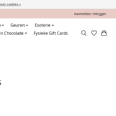
over cookies »
Aanmelden / Inloggen
n
Geuren
Esoterie
en Chocolade
Fysieke Gift Cards
s