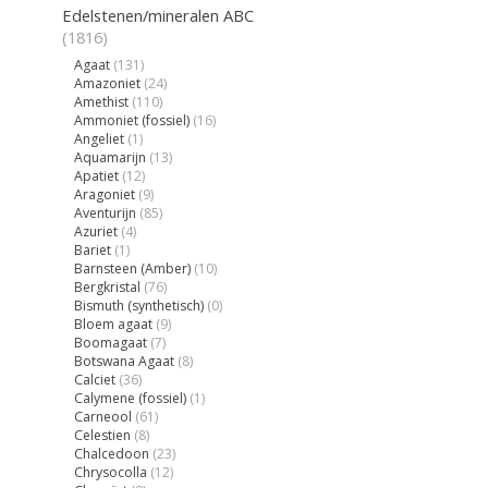
Edelstenen/mineralen ABC
(1816)
Agaat
(131)
Amazoniet
(24)
Amethist
(110)
Ammoniet (fossiel)
(16)
Angeliet
(1)
Aquamarijn
(13)
Apatiet
(12)
Aragoniet
(9)
Aventurijn
(85)
Azuriet
(4)
Bariet
(1)
Barnsteen (Amber)
(10)
Bergkristal
(76)
Bismuth (synthetisch)
(0)
Bloem agaat
(9)
Boomagaat
(7)
Botswana Agaat
(8)
Calciet
(36)
Calymene (fossiel)
(1)
Carneool
(61)
Celestien
(8)
Chalcedoon
(23)
Chrysocolla
(12)