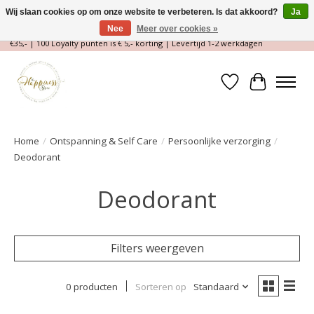
Wij slaan cookies op om onze website te verbeteren. Is dat akkoord?
Ja
Nee
Meer over cookies »
Magische Conceptstore, Edelstenen & Spirituele winkel | Gratis verzending >
€35,- | 100 Loyalty punten is € 5,- korting | Levertijd 1-2 werkdagen
Verlanglijst
Winkelwa
Home
/
Ontspanning & Self Care
/
Persoonlijke verzorging
/
Deodorant
Deodorant
Filters weergeven
0 producten
Sorteren op
Standaard