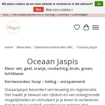
Wij slaan cookies op om onze website te verbeteren. Is dat akkoord?
Ja
Nee
Meer over cookies »
Magische Conceptstore, Edelstenen & Spirituele winkel | Gratis verzending >
€35,- | 100 Loyalty punten is € 5,- korting | Levertijd 1-2 werkdagen
Verlanglijst
Winkelwa
Home
/
Mineralen
/
Edelstenen/mineralen ABC
/
Oceaan Jaspis
Oceaan Jaspis
Kleur: wit, geel, oranje, roodachtig, bruin, groen,
lichtblauw
Kernwoorden: hoop – heling – ontspannend
Oceaanjaspis bevordert vernieuwing en regeneratie.
Het maakt je bewust van rijkdom en van onbegrensde
mogelijkheden en stimuleert je je leven te verbeteren.