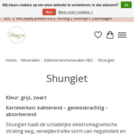
Wij slaan cookies op om onze website te verbeteren. Is dat akkoord?
Ja
Nee
Meer over cookies »
Magische Conceptstore, Edelstenen & Spirituele winkel | Gratis verzending >
€35,- | 100 Loyalty punten is € 5,- korting | Levertijd 1-2 werkdagen
Verlanglijst
Winkelwa
Home
/
Mineralen
/
Edelstenen/mineralen ABC
/
Shungiet
Shungiet
Kleur: grijs, zwart
Kernmerken: kalmerend – geneeskrachtig –
absorberend
Shungiet haalt de schadelijke elektromagnetische
straling weg, verwijderd elke vorm van negativiteit en