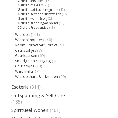
Geurlijn kristallen
(16)
Geurlijn chakra's
(21)
Geurlijn spirituele regulatie
(42)
Geurlijn gezonde luchtwegen
(16)
Geurlijn warm & blij
(28)
Geurlijn gronding/aardend
(13)
5D Licht Frequenties
(13)
Wierook
(101)
Wierookhouders
(40)
Room Sprays/Air Sprays
(59)
Geurstokjes
(7)
Geurkaarsen
(69)
Smudge en reiniging
(48)
Geurzakjes
(13)
Wax melts
(7)
Wierookhars & - kruiden
(20)
Esoterie
(314)
Ontspanning & Self Care
(135)
Spiritueel Wonen
(461)