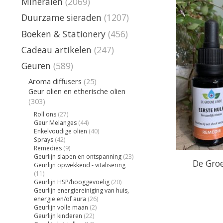
Mineralen
(2069)
Duurzame sieraden
(1207)
Boeken & Stationery
(456)
Cadeau artikelen
(247)
Geuren
(589)
Aroma diffusers
(25)
Geur olien en etherische olien
(303)
Roll ons
(27)
Geur Melanges
(44)
Enkelvoudige olien
(40)
Sprays
(42)
Remedies
(9)
Geurlijn slapen en ontspanning
(23)
De Groe
Geurlijn opwekkend - vitalisering
(11)
Geurlijn HSP/hooggevoelig
(20)
Geurlijn energiereiniging van huis,
energie en/of aura
(26)
Geurlijn volle maan
(2)
Geurlijn kinderen
(22)