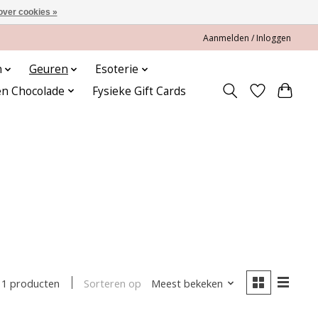
over cookies »
Aanmelden / Inloggen
n
Geuren
Esoterie
en Chocolade
Fysieke Gift Cards
Sorteren op
Meest bekeken
1 producten