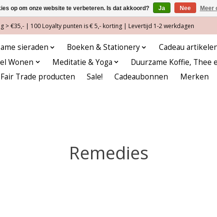
kies op om onze website te verbeteren. Is dat akkoord?
Ja
Nee
Meer 
 > €35,- | 100 Loyalty punten is € 5,- korting | Levertijd 1-2 werkdagen
ame sieraden
Boeken & Stationery
Cadeau artikele
eel Wonen
Meditatie & Yoga
Duurzame Koffie, Thee 
Fair Trade producten
Sale!
Cadeaubonnen
Merken
Remedies