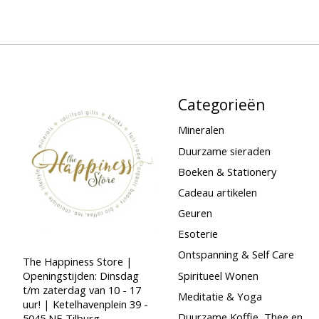
Categorieën
Mineralen
Duurzame sieraden
Boeken & Stationery
Cadeau artikelen
Geuren
Esoterie
Ontspanning & Self Care
The Happiness Store |
Spiritueel Wonen
Openingstijden: Dinsdag
t/m zaterdag van 10 - 17
Meditatie & Yoga
uur! | Ketelhavenplein 39 -
Duurzame Koffie, Thee en
5045 NE Tilburg