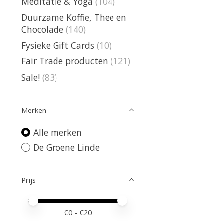
Meditatie & Yoga
(104)
Duurzame Koffie, Thee en
Chocolade
(140)
Fysieke Gift Cards
(10)
Fair Trade producten
(121)
Sale!
(83)
Merken
Alle merken
De Groene Linde
Prijs
Minimale prijswaarde
Price maximum value
€
0
- €
20