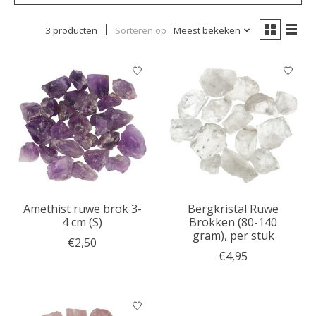
3 producten
Sorteren op
Meest bekeken
Amethist ruwe brok 3-
Bergkristal Ruwe
4 cm (S)
Brokken (80-140
gram), per stuk
€2,50
€4,95