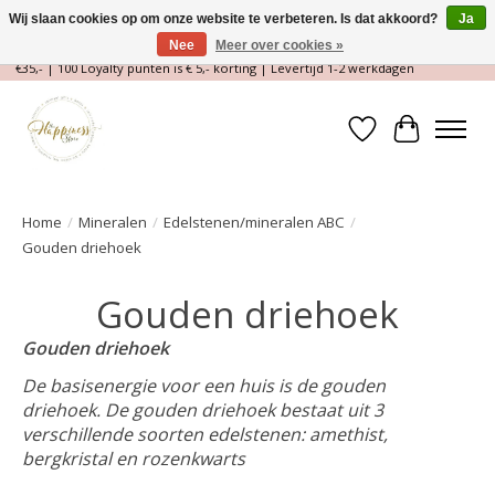
Wij slaan cookies op om onze website te verbeteren. Is dat akkoord?
Ja
Nee
Meer over cookies »
Magische Conceptstore, Edelstenen & Spirituele winkel | Gratis verzending >
€35,- | 100 Loyalty punten is € 5,- korting | Levertijd 1-2 werkdagen
Verlanglijst
Winkelwa
Home
/
Mineralen
/
Edelstenen/mineralen ABC
/
Gouden driehoek
Gouden driehoek
Gouden driehoek
De basisenergie voor een huis is de gouden
driehoek. De gouden driehoek bestaat uit 3
verschillende soorten edelstenen: amethist,
bergkristal en rozenkwarts