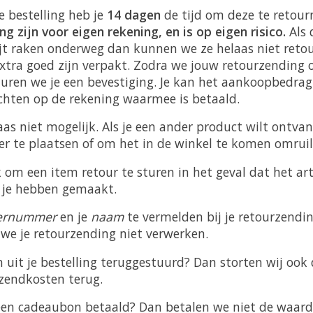
e bestelling heb je
14 dagen
de tijd om deze te retour
g zijn voor eigen rekening, en is op eigen risico.
Als 
jt raken onderweg dan kunnen we ze helaas niet reto
xtra goed zijn verpakt. Zodra we jouw retourzending
uren we je een bevestiging. Je kan het aankoopbedra
hten op de rekening waarmee is betaald.
laas niet mogelijk. Als je een ander product wilt ontva
r te plaatsen of om het in de winkel te komen omruil
k om een item retour te sturen in het geval dat het art
 je hebben gemaakt.
ernummer
en je
naam
te vermelden bij je retourzendi
we je retourzending niet verwerken.
en uit je bestelling teruggestuurd? Dan storten wij ook
rzendkosten terug.
een cadeaubon betaald? Dan betalen we niet de waard