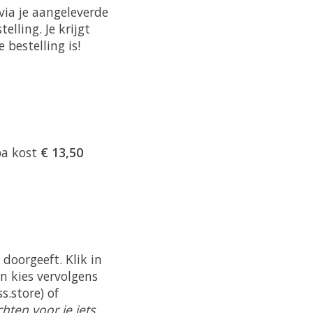
via je aangeleverde
lling. Je krijgt
bestelling is!
pa kost
€ 13,50
 doorgeeft. Klik in
en kies vervolgens
s.store
) of
hten voor je iets