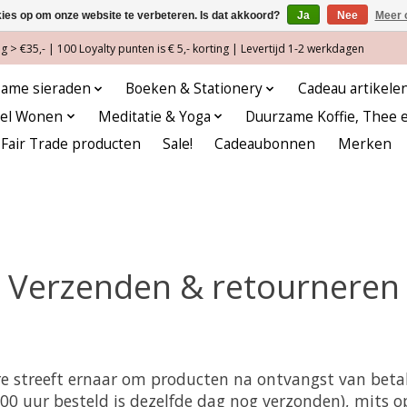
kies op om onze website te verbeteren. Is dat akkoord?
Ja
Nee
Meer 
 > €35,- | 100 Loyalty punten is € 5,- korting | Levertijd 1-2 werkdagen
ame sieraden
Boeken & Stationery
Cadeau artikele
eel Wonen
Meditatie & Yoga
Duurzame Koffie, Thee 
Fair Trade producten
Sale!
Cadeaubonnen
Merken
Verzenden & retourneren
e streeft ernaar om producten na ontvangst van betal
:00 uur besteld is dezelfde dag nog verzonden), mits 