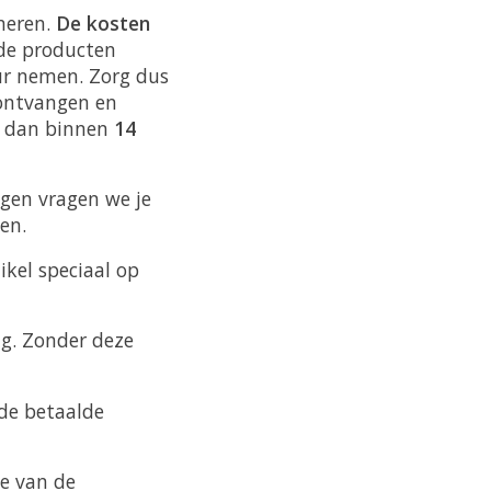
neren.
De kosten
de producten
ur nemen. Zorg dus
 ontvangen en
g dan binnen
14
ngen vragen we je
en.
ikel speciaal op
ng. Zonder deze
 de betaalde
e van de