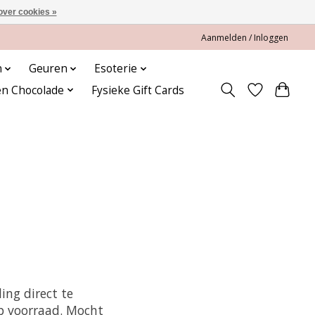
over cookies »
Aanmelden / Inloggen
n
Geuren
Esoterie
en Chocolade
Fysieke Gift Cards
ing direct te
op voorraad. Mocht