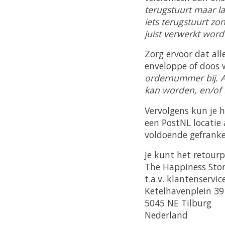
terugstuurt maar laa
iets terugstuurt z
juist verwerkt wor
Zorg ervoor dat all
enveloppe of doos 
ordernummer bij. A
kan worden, en/of
Vervolgens kun je h
een PostNL locatie
voldoende gefranke
Je kunt het retour
The Happiness Sto
t.a.v. klantenservic
Ketelhavenplein 39
5045 NE Tilburg
Nederland