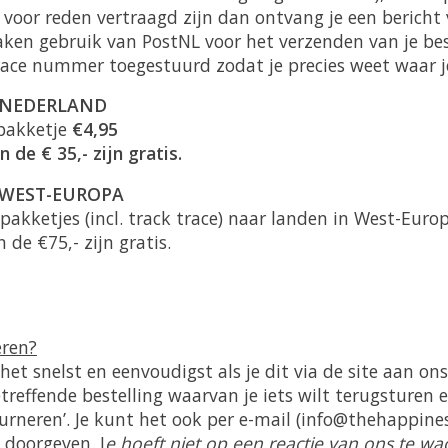
voor reden vertraagd zijn dan ontvang je een bericht 
ken gebruik van PostNL voor het verzenden van je beste
ace nummer toegestuurd zodat je precies weet waar je 
 NEDERLAND
pakketje
€4,95
de € 35,- zijn gratis.
WEST-EUROPA
pakketjes (incl. track trace) naar landen in West-Euro
de €75,- zijn gratis.
eren?
et snelst en eenvoudigst als je dit via de site aan ons
treffende bestelling waarvan je iets wilt terugsturen 
urneren’. Je kunt het ook per e-mail (
info@thehappines
 doorgeven. J
e hoeft niet op een reactie van ons te wac