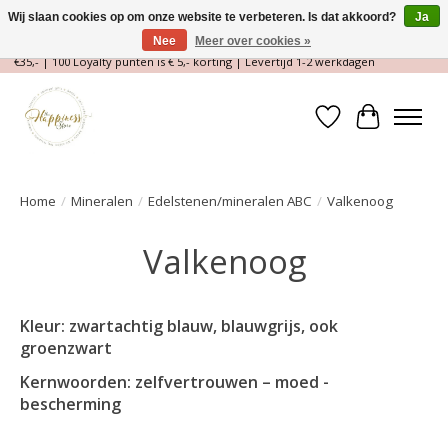
Wij slaan cookies op om onze website te verbeteren. Is dat akkoord?
Ja
Nee
Meer over cookies »
Magische Conceptstore, Edelstenen & Spirituele winkel | Gratis verzending >
€35,- | 100 Loyalty punten is € 5,- korting | Levertijd 1-2 werkdagen
Verlanglijst
Winkelwa
Home
/
Mineralen
/
Edelstenen/mineralen ABC
/
Valkenoog
Valkenoog
Kleur: zwartachtig blauw, blauwgrijs, ook
groenzwart
Kernwoorden: zelfvertrouwen – moed -
bescherming