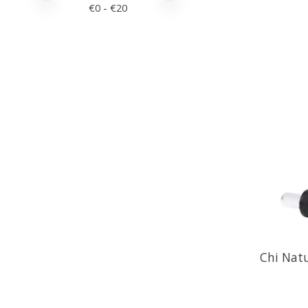
€
0
- €
20
Chi Natu