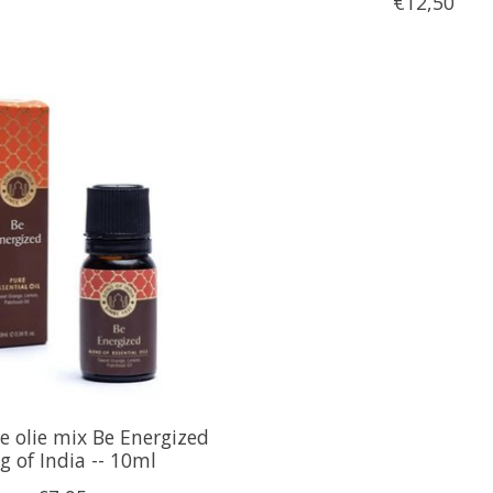
€12,50
e olie mix Be Energized
g of India -- 10ml