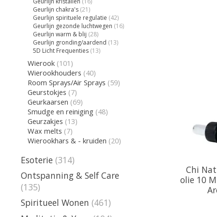
Geurlijn kristallen
(16)
Geurlijn chakra's
(21)
Geurlijn spirituele regulatie
(42)
Geurlijn gezonde luchtwegen
(16)
Geurlijn warm & blij
(28)
Geurlijn gronding/aardend
(13)
5D Licht Frequenties
(13)
Wierook
(101)
Wierookhouders
(40)
Room Sprays/Air Sprays
(59)
Geurstokjes
(7)
Geurkaarsen
(69)
Smudge en reiniging
(48)
Geurzakjes
(13)
Wax melts
(7)
Wierookhars & - kruiden
(20)
Esoterie
(314)
Chi Nat
Ontspanning & Self Care
olie 10 M
(135)
Ar
Spiritueel Wonen
(461)