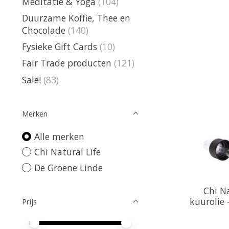
Meditatie & Yoga
(104)
Duurzame Koffie, Thee en
Chocolade
(140)
Fysieke Gift Cards
(10)
Fair Trade producten
(121)
Sale!
(83)
Merken
Alle merken
Chi Natural Life
De Groene Linde
Chi Na
kuurolie 
Prijs
Minimale prijswaarde
Price maximum value