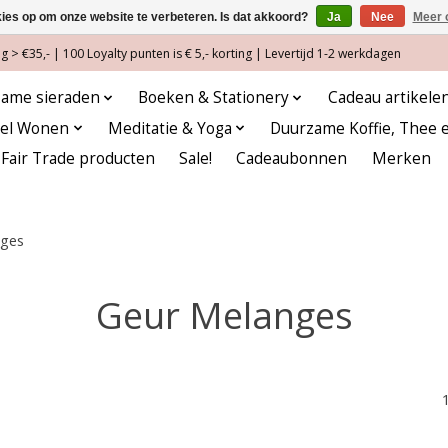
kies op om onze website te verbeteren. Is dat akkoord?
Ja
Nee
Meer 
 > €35,- | 100 Loyalty punten is € 5,- korting | Levertijd 1-2 werkdagen
ame sieraden
Boeken & Stationery
Cadeau artikele
eel Wonen
Meditatie & Yoga
Duurzame Koffie, Thee 
Fair Trade producten
Sale!
Cadeaubonnen
Merken
nges
Geur Melanges