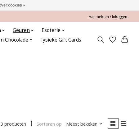
over cookies »
Aanmelden / Inloggen
n
Geuren
Esoterie
en Chocolade
Fysieke Gift Cards
Sorteren op
Meest bekeken
13 producten