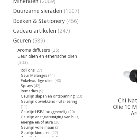
Mineralen
(2069)
Duurzame sieraden
(1207)
Boeken & Stationery
(456)
Cadeau artikelen
(247)
Geuren
(589)
Aroma diffusers
(25)
Geur olien en etherische olien
(303)
Roll ons
(27)
Geur Melanges
(44)
Enkelvoudige olien
(40)
Sprays
(42)
Remedies
(9)
Geurlijn slapen en ontspanning
(23)
Chi Nat
Geurlijn opwekkend - vitalisering
Olie 10 M
(11)
Geurlijn HSP/hooggevoelig
(20)
Ar
Geurlijn energiereiniging van huis,
energie en/of aura
(26)
Geurlijn volle maan
(2)
Geurlijn kinderen
(22)