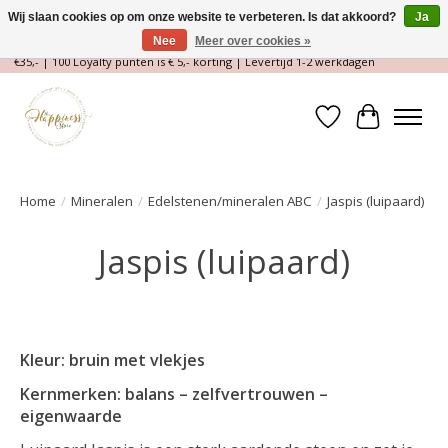
Wij slaan cookies op om onze website te verbeteren. Is dat akkoord?
Ja
Nee
Meer over cookies »
Magische Conceptstore, Edelstenen & Spirituele winkel | Gratis verzending >
€35,- | 100 Loyalty punten is € 5,- korting | Levertijd 1-2 werkdagen
Verlanglijst
Winkelwa
Home
/
Mineralen
/
Edelstenen/mineralen ABC
/
Jaspis (luipaard)
Jaspis (luipaard)
Kleur: bruin met vlekjes
Kernmerken: balans – zelfvertrouwen –
eigenwaarde