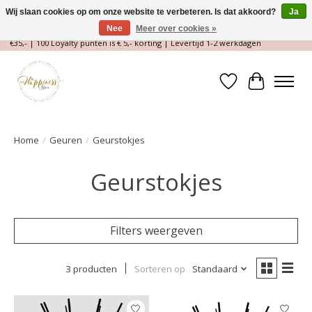
Wij slaan cookies op om onze website te verbeteren. Is dat akkoord?
Ja
Nee
Meer over cookies »
Magische Conceptstore, Edelstenen & Spirituele winkel | Gratis verzending >
€35,- | 100 Loyalty punten is € 5,- korting | Levertijd 1-2 werkdagen
Verlanglijst
Winkelwa
Home
/
Geuren
/
Geurstokjes
Geurstokjes
Filters weergeven
3 producten
Sorteren op
Standaard