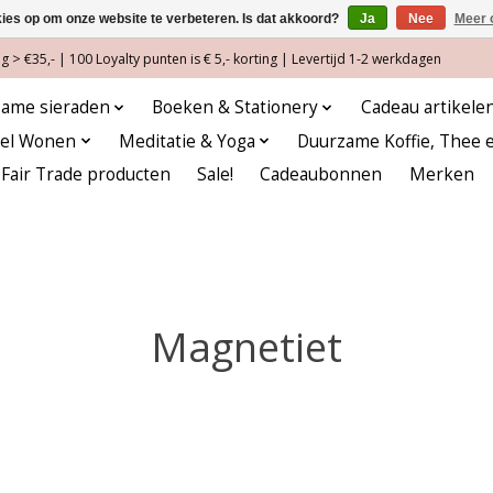
kies op om onze website te verbeteren. Is dat akkoord?
Ja
Nee
Meer 
 > €35,- | 100 Loyalty punten is € 5,- korting | Levertijd 1-2 werkdagen
ame sieraden
Boeken & Stationery
Cadeau artikele
eel Wonen
Meditatie & Yoga
Duurzame Koffie, Thee 
Fair Trade producten
Sale!
Cadeaubonnen
Merken
Magnetiet