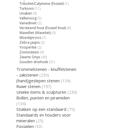
Triboliet/Calymene (fossiel)
(1)
Turkoois
(11)
Unakiet
(9)
Valkenoog
(5)
Vanadiniet
(2)
Versteend hout (fossiel hout)
(8)
Wavelliet (Waveliet)
(0)
Woestijnroos
(7)
Zebra jaspis
(2)
Yooperlite
(2)
Zonnesteen
(9)
Zwarte Onyx
(40)
Gouden driehoek
(31)
Trommelstenen - knuffelstenen
- zakstenen
(230)
(hand)geslepen stenen
(134)
Ruwe stenen
(197)
Unieke items & sculpturen
(230)
Bollen, punten en piramiden
(134)
Stukken op een standaard
(75)
Standaards en houders voor
mineralen
(25)
Fossielen
(33)