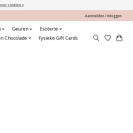
over cookies »
Aanmelden / Inloggen
n
Geuren
Esoterie
en Chocolade
Fysieke Gift Cards