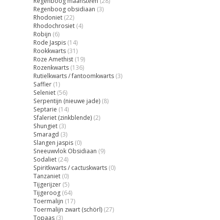
Regenboog maansteen
(28)
Regenboog obsidiaan
(3)
Rhodoniet
(22)
Rhodochrosiet
(4)
Robijn
(6)
Rode Jaspis
(14)
Rookkwarts
(31)
Roze Amethist
(19)
Rozenkwarts
(136)
Rutielkwarts / fantoomkwarts
(3)
Saffier
(1)
Seleniet
(56)
Serpentijn (nieuwe jade)
(8)
Septarie
(14)
Sfaleriet (zinkblende)
(2)
Shungiet
(3)
Smaragd
(3)
Slangen jaspis
(0)
Sneeuwvlok Obsidiaan
(9)
Sodaliet
(24)
Spiritkwarts / cactuskwarts
(0)
Tanzaniet
(0)
Tijgerijzer
(5)
Tijgeroog
(64)
Toermalijn
(17)
Toermalijn zwart (schörl)
(27)
Topaas
(3)