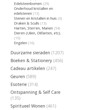
Edelsteenbomen
(29)
Onderhoud kristallen en
edelstenen
(13)
Stenen en kristallen in huis
(0)
Draken & Sculls
(13)
Harten, Sterren, Manen
(54)
Dieren (Uilen, Olifanten, etc).
(10)
Engelen
(16)
Duurzame sieraden
(1207)
Boeken & Stationery
(456)
Cadeau artikelen
(247)
Geuren
(589)
Esoterie
(314)
Ontspanning & Self Care
(135)
Spiritueel Wonen
(461)