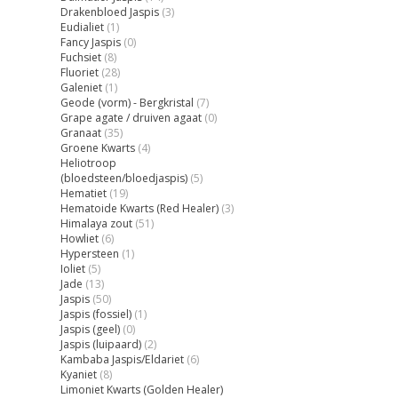
Drakenbloed Jaspis
(3)
Eudialiet
(1)
Fancy Jaspis
(0)
Fuchsiet
(8)
Fluoriet
(28)
Galeniet
(1)
Geode (vorm) - Bergkristal
(7)
Grape agate / druiven agaat
(0)
Granaat
(35)
Groene Kwarts
(4)
Heliotroop
(bloedsteen/bloedjaspis)
(5)
Hematiet
(19)
Hematoide Kwarts (Red Healer)
(3)
Himalaya zout
(51)
Howliet
(6)
Hypersteen
(1)
Ioliet
(5)
Jade
(13)
Jaspis
(50)
Jaspis (fossiel)
(1)
Jaspis (geel)
(0)
Jaspis (luipaard)
(2)
Kambaba Jaspis/Eldariet
(6)
Kyaniet
(8)
Limoniet Kwarts (Golden Healer)