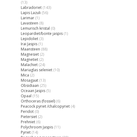
(13)
Labradoriet
(143)
Lapis Lazuli
(56)
Larimar
(1)
Lavasteen
(8)
Lemurisch kristal
(0)
Leopardiet/bonte jaspis
(1)
Lepidoliet
(3)
Irai Jaspis
(1)
Maansteen
(88)
Magnesiet
(2)
Magnetiet
(2)
Malachiet
(24)
Mariaglas seleniet
(10)
Mica
(2)
Mosagaat
(13)
Obsidiaan
(25)
Oceaan Jaspis
(5)
Opaal
(15)
Orthoceras (fossiel)
(6)
Peacock pyriet /chalcopyriet
(4)
Peridot
(0)
Pietersiet
(2)
Prehniet
(6)
Polychroom Jaspis
(11)
Pyriet
(14)