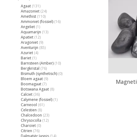
Agaat
(131)
Amazoniet
(24)
Amethist
(110)
Ammoniet (fossiel)
(16)
Angeliet
(1)
Aquamarijn
(13)
Apatiet
(12)
Aragoniet
(9)
Aventurijn
(85)
Azuriet
(4)
Bariet
(1)
Barnsteen (Amber)
(10)
Bergkristal
(76)
Bismuth (synthetisch)
(0)
Bloem agaat
(9)
Magneti
Boomagaat
(7)
Botswana Agaat
(8)
Calciet
(36)
Calymene (fossiel)
(1)
Carneool
(61)
Celestien
(8)
Chalcedoon
(23)
Chrysocolla
(12)
Charoïet
(0)
Citrien
(76)
Dalmatiër Jaspis
(14)