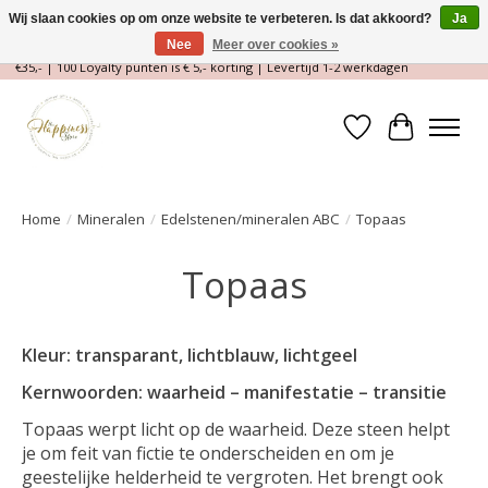
Wij slaan cookies op om onze website te verbeteren. Is dat akkoord?
Ja
Nee
Meer over cookies »
Magische Conceptstore, Edelstenen & Spirituele winkel | Gratis verzending >
€35,- | 100 Loyalty punten is € 5,- korting | Levertijd 1-2 werkdagen
Verlanglijst
Winkelwa
Home
/
Mineralen
/
Edelstenen/mineralen ABC
/
Topaas
Topaas
Kleur: transparant, lichtblauw, lichtgeel
Kernwoorden: waarheid – manifestatie – transitie
Topaas werpt licht op de waarheid. Deze steen helpt
je om feit van fictie te onderscheiden en om je
geestelijke helderheid te vergroten. Het brengt ook