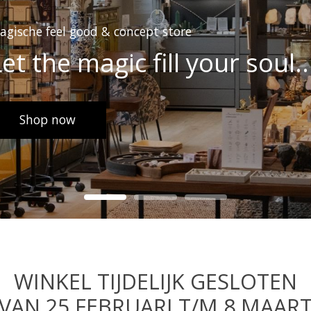
agische feel good & concept store
et the magic fill your soul..
Shop now
WINKEL TIJDELIJK GESLOTEN
VAN 25 FEBRUARI T/M 8 MAAR