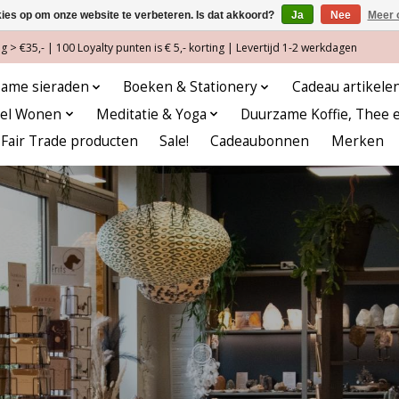
kies op om onze website te verbeteren. Is dat akkoord?
Ja
Nee
Meer 
 > €35,- | 100 Loyalty punten is € 5,- korting | Levertijd 1-2 werkdagen
ame sieraden
Boeken & Stationery
Cadeau artikele
eel Wonen
Meditatie & Yoga
Duurzame Koffie, Thee 
Fair Trade producten
Sale!
Cadeaubonnen
Merken