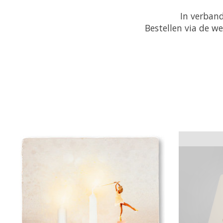
In verband
Bestellen via de w
Items van productcarrousel