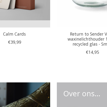
Calm Cards
Return to Sender V
waxinelichthouder 
€39,99
recycled glas - Sm
€14,95
Over ons...