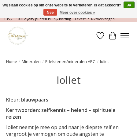
Wij slaan cookies op om onze website te verbeteren. Is dat akkoord?
Ja
Nee
Meer over cookies »
Magische Conceptstore, Edelstenen & Spirituele winkel | Gratis verzending >
€35,- | 100 Loyalty punten is € 5,- korting | Levertijd 1-2 werkdagen
Verlanglijst
Winkelwa
Home
/
Mineralen
/
Edelstenen/mineralen ABC
/
Ioliet
Ioliet
Kleur: blauwpaars
Kernwoorden: zelfkennis – helend – spirituele
reizen
Ioliet neemt je mee op pad naar je diepste zelf en
vergroot je vermogen om oude angsten te