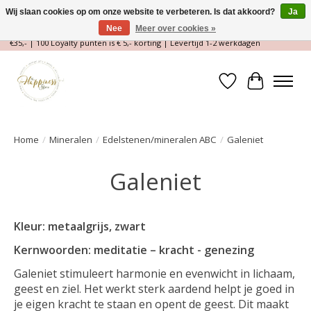
Wij slaan cookies op om onze website te verbeteren. Is dat akkoord?
Ja
Nee
Meer over cookies »
Magische Conceptstore, Edelstenen & Spirituele winkel | Gratis verzending >
€35,- | 100 Loyalty punten is € 5,- korting | Levertijd 1-2 werkdagen
Verlanglijst
Winkelwa
Home
/
Mineralen
/
Edelstenen/mineralen ABC
/
Galeniet
Galeniet
Kleur: metaalgrijs, zwart
Kernwoorden: meditatie – kracht - genezing
Galeniet stimuleert harmonie en evenwicht in lichaam,
geest en ziel. Het werkt sterk aardend helpt je goed in
je eigen kracht te staan en opent de geest. Dit maakt