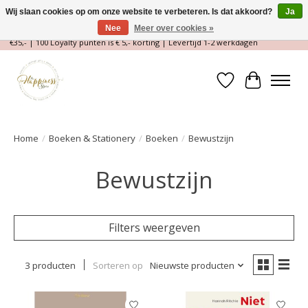
Wij slaan cookies op om onze website te verbeteren. Is dat akkoord?
Ja
Nee
Meer over cookies »
Magische Conceptstore, Edelstenen & Spirituele winkel | Gratis verzending >
€35,- | 100 Loyalty punten is € 5,- korting | Levertijd 1-2 werkdagen
Verlanglijst
Winkelwa
Home
/
Boeken & Stationery
/
Boeken
/
Bewustzijn
Bewustzijn
Filters weergeven
3 producten
Sorteren op
Nieuwste producten