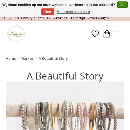
Wij slaan cookies op om onze website te verbeteren. Is dat akkoord?
Ja
Nee
Meer over cookies »
Magische Conceptstore, Edelstenen & Spirituele winkel | Gratis verzending >
€35,- | 100 Loyalty punten is € 5,- korting | Levertijd 1-2 werkdagen
Verlanglijst
Winkelwa
Home
/
Merken
/
A Beautiful Story
A Beautiful Story