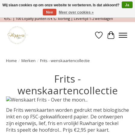
Wij slaan cookies op om onze website te verbeteren. Is dat akkoord?
Ja
Nee
Meer over cookies »
Magische Conceptstore, Edelstenen & Spirituele winkel | Gratis verzending >
€35,- | 100 Loyalty punten is € 5,- korting | Levertijd 1-2 werkdagen
Verlanglijst
Winkelwa
Home
/
Merken
/
Frits - wenskaartencollectie
Frits -
wenskaartencollectie
De Frits wenskaarten worden gedrukt met biologische
inkt en op FSC-gekwalificeerd papier. De ontwerpen
zijn eigenwijs, lief, fris en vrolijk! Ruwharige teckel
Frits speelt de hoofdrol... Prijs €2,95 per kaart.