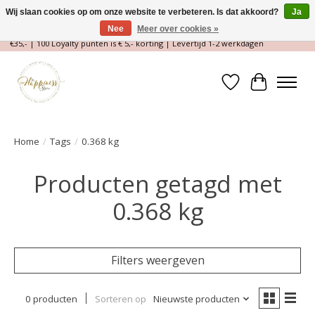
Wij slaan cookies op om onze website te verbeteren. Is dat akkoord?
Ja
Nee
Meer over cookies »
Magische Conceptstore, Edelstenen & Spirituele winkel | Gratis verzending >
€35,- | 100 Loyalty punten is € 5,- korting | Levertijd 1-2 werkdagen
Verlanglijst
Winkelwa
Home
/
Tags
/
0.368 kg
Producten getagd met
0.368 kg
Filters weergeven
0 producten
Sorteren op
Nieuwste producten