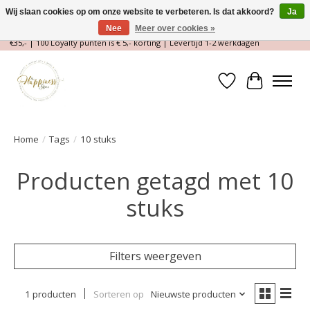
Wij slaan cookies op om onze website te verbeteren. Is dat akkoord?
Ja
Nee
Meer over cookies »
Magische Conceptstore, Edelstenen & Spirituele winkel | Gratis verzending >
€35,- | 100 Loyalty punten is € 5,- korting | Levertijd 1-2 werkdagen
Verlanglijst
Winkelwa
Home
/
Tags
/
10 stuks
Producten getagd met 10
stuks
Filters weergeven
1 producten
Sorteren op
Nieuwste producten