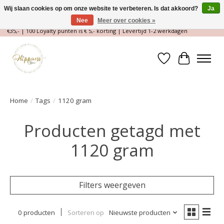
Wij slaan cookies op om onze website te verbeteren. Is dat akkoord?
Ja
Nee
Meer over cookies »
Magische Conceptstore, Edelstenen & Spirituele winkel | Gratis verzending >
€35,- | 100 Loyalty punten is € 5,- korting | Levertijd 1-2 werkdagen
Verlanglijst
Winkelwa
Home
/
Tags
/
1120 gram
Producten getagd met
1120 gram
Filters weergeven
0 producten
Sorteren op
Nieuwste producten