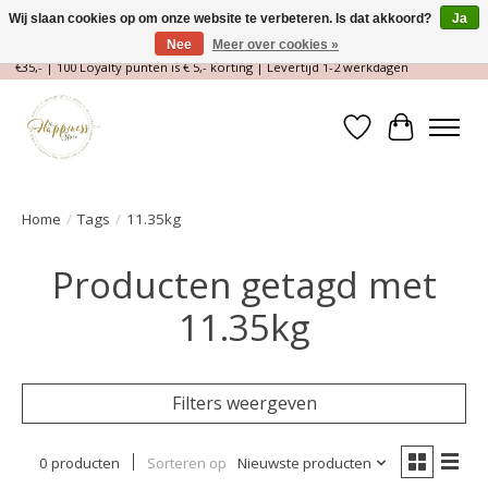
Wij slaan cookies op om onze website te verbeteren. Is dat akkoord?
Ja
Nee
Meer over cookies »
Magische Conceptstore, Edelstenen & Spirituele winkel | Gratis verzending >
€35,- | 100 Loyalty punten is € 5,- korting | Levertijd 1-2 werkdagen
Verlanglijst
Winkelwa
Home
/
Tags
/
11.35kg
Producten getagd met
11.35kg
Filters weergeven
0 producten
Sorteren op
Nieuwste producten