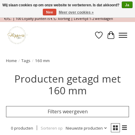
Wij slaan cookies op om onze website te verbeteren. Is dat akkoord?
Ja
Nee
Meer over cookies »
Magische Conceptstore, Edelstenen & Spirituele winkel | Gratis verzending >
€35,- | 100 Loyalty punten is € 5,- korting | Levertijd 1-2 werkdagen
Verlanglijst
Winkelwa
Home
/
Tags
/
160 mm
Producten getagd met
160 mm
Filters weergeven
0 producten
Sorteren op
Nieuwste producten