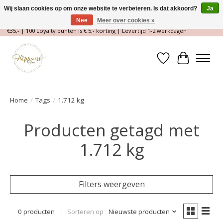
Wij slaan cookies op om onze website te verbeteren. Is dat akkoord?
Ja
Nee
Meer over cookies »
Magische Conceptstore, Edelstenen & Spirituele winkel | Gratis verzending >
€35,- | 100 Loyalty punten is € 5,- korting | Levertijd 1-2 werkdagen
Verlanglijst
Winkelwa
Home
/
Tags
/
1.712 kg
Producten getagd met
1.712 kg
Filters weergeven
0 producten
Sorteren op
Nieuwste producten