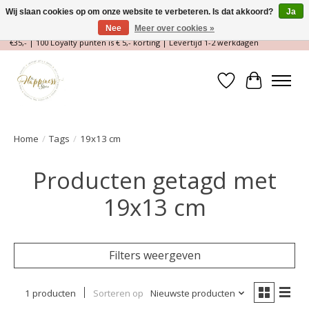
Wij slaan cookies op om onze website te verbeteren. Is dat akkoord?
Ja
Nee
Meer over cookies »
Magische Conceptstore, Edelstenen & Spirituele winkel | Gratis verzending >
€35,- | 100 Loyalty punten is € 5,- korting | Levertijd 1-2 werkdagen
Verlanglijst
Winkelwa
Home
/
Tags
/
19x13 cm
Producten getagd met
19x13 cm
Filters weergeven
1 producten
Sorteren op
Nieuwste producten