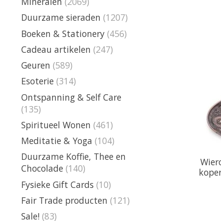
Mineralen
(2069)
Duurzame sieraden
(1207)
Boeken & Stationery
(456)
Cadeau artikelen
(247)
Geuren
(589)
Esoterie
(314)
Ontspanning & Self Care
(135)
Spiritueel Wonen
(461)
Meditatie & Yoga
(104)
Duurzame Koffie, Thee en
Wier
Chocolade
(140)
koper
Fysieke Gift Cards
(10)
Fair Trade producten
(121)
Sale!
(83)