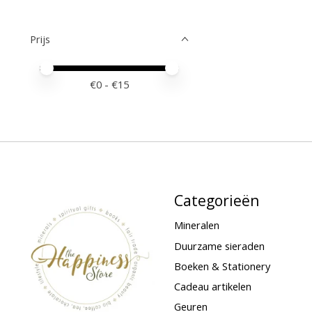
Prijs
Minimale prijswaarde
Price maximum value
€
0
- €
15
Categorieën
Mineralen
Duurzame sieraden
Boeken & Stationery
Cadeau artikelen
Geuren