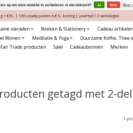
kies op om onze website te verbeteren. Is dat akkoord?
Ja
Nee
Meer 
 > €35,- | 100 Loyalty punten is € 5,- korting | Levertijd 1-2 werkdagen
ame sieraden
Boeken & Stationery
Cadeau artikele
eel Wonen
Meditatie & Yoga
Duurzame Koffie, Thee 
Fair Trade producten
Sale!
Cadeaubonnen
Merken
roducten getagd met 2-del
1 pr