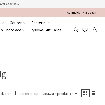
over cookies »
Aanmelden / Inloggen
n
Geuren
Esoterie
en Chocolade
Fysieke Gift Cards
ig
Sorteren op
Nieuwste producten
oducten