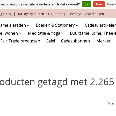
kies op om onze website te verbeteren. Is dat akkoord?
Ja
Nee
Meer 
 > €35,- | 100 Loyalty punten is € 5,- korting | Levertijd 1-2 werkdagen
ame sieraden
Boeken & Stationery
Cadeau artikele
eel Wonen
Meditatie & Yoga
Duurzame Koffie, Thee 
Fair Trade producten
Sale!
Cadeaubonnen
Merken
oducten getagd met 2.265
0 pr