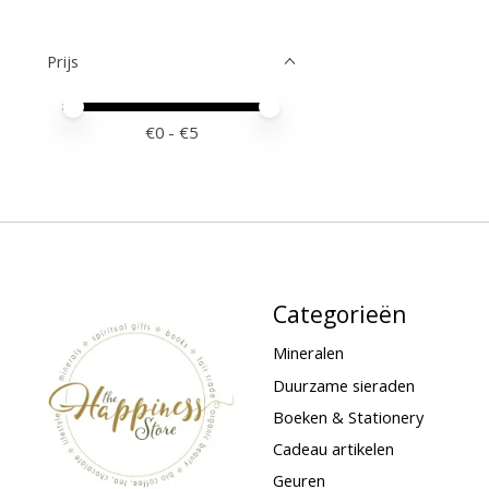
Prijs
Minimale prijswaarde
Price maximum value
€
0
- €
5
Categorieën
Mineralen
Duurzame sieraden
Boeken & Stationery
Cadeau artikelen
Geuren