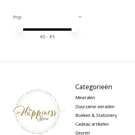
Prijs
Minimale prijswaarde
Price maximum value
€
0
- €
5
Categorieën
Mineralen
Duurzame sieraden
Boeken & Stationery
Cadeau artikelen
Geuren