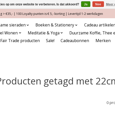
kies op om onze website te verbeteren. Is dat akkoord?
Ja
Nee
Meer 
 > €35,- | 100 Loyalty punten is € 5,- korting | Levertijd 1-2 werkdagen
ame sieraden
Boeken & Stationery
Cadeau artikele
eel Wonen
Meditatie & Yoga
Duurzame Koffie, Thee 
Fair Trade producten
Sale!
Cadeaubonnen
Merken
Producten getagd met 22c
0 pr