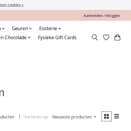
over cookies »
Aanmelden / Inloggen
n
Geuren
Esoterie
en Chocolade
Fysieke Gift Cards
m
Sorteren op
Nieuwste producten
oducten