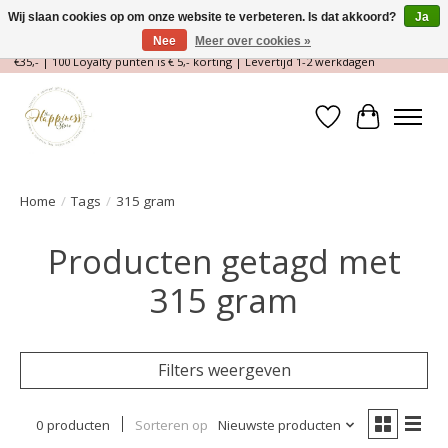
Wij slaan cookies op om onze website te verbeteren. Is dat akkoord?
Ja
Nee
Meer over cookies »
Magische Conceptstore, Edelstenen & Spirituele winkel | Gratis verzending >
€35,- | 100 Loyalty punten is € 5,- korting | Levertijd 1-2 werkdagen
Verlanglijst
Winkelwa
Home
/
Tags
/
315 gram
Producten getagd met
315 gram
Filters weergeven
0 producten
Sorteren op
Nieuwste producten