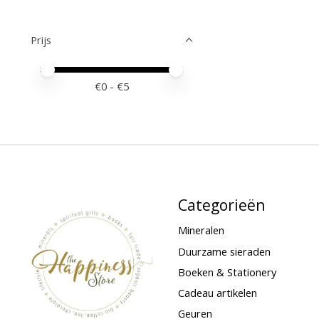
Prijs
Minimale prijswaarde
Price maximum value
€
0
- €
5
Categorieën
Mineralen
Duurzame sieraden
Boeken & Stationery
Cadeau artikelen
Geuren