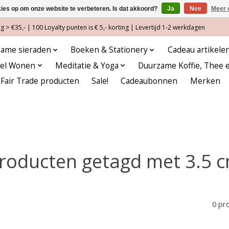
kies op om onze website te verbeteren. Is dat akkoord?
Ja
Nee
Meer 
 > €35,- | 100 Loyalty punten is € 5,- korting | Levertijd 1-2 werkdagen
ame sieraden
Boeken & Stationery
Cadeau artikele
eel Wonen
Meditatie & Yoga
Duurzame Koffie, Thee 
Fair Trade producten
Sale!
Cadeaubonnen
Merken
roducten getagd met 3.5 
0 pr