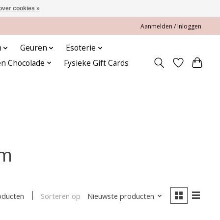
over cookies »
Aanmelden / Inloggen
n
Geuren
Esoterie
en Chocolade
Fysieke Gift Cards
cm
Sorteren op
Nieuwste producten
oducten