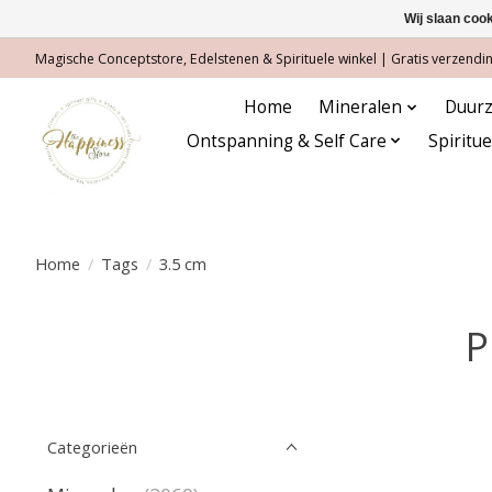
Wij slaan coo
Magische Conceptstore, Edelstenen & Spirituele winkel | Gratis verzending
Home
Mineralen
Duurz
Ontspanning & Self Care
Spiritu
Home
/
Tags
/
3.5 cm
P
Categorieën