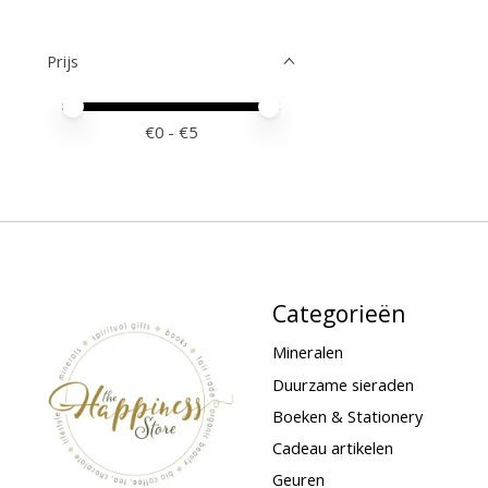
Prijs
Minimale prijswaarde
Price maximum value
€
0
- €
5
Categorieën
Mineralen
Duurzame sieraden
Boeken & Stationery
Cadeau artikelen
Geuren