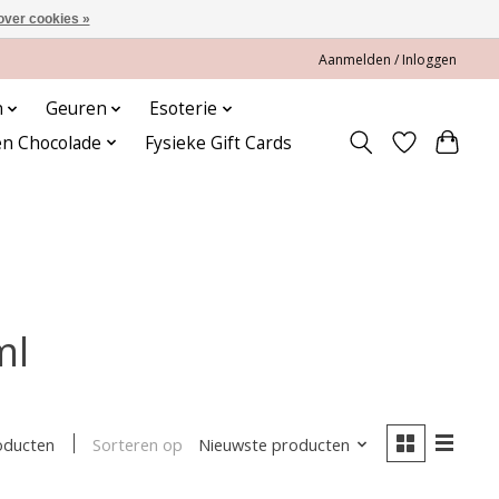
over cookies »
Aanmelden / Inloggen
n
Geuren
Esoterie
en Chocolade
Fysieke Gift Cards
ml
Sorteren op
Nieuwste producten
oducten