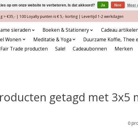
kies op om onze website te verbeteren. Is dat akkoord?
Ja
Nee
Meer 
 > €35,- | 100 Loyalty punten is € 5,- korting | Levertijd 1-2 werkdagen
ame sieraden
Boeken & Stationery
Cadeau artikele
eel Wonen
Meditatie & Yoga
Duurzame Koffie, Thee 
Fair Trade producten
Sale!
Cadeaubonnen
Merken
roducten getagd met 3x5 
0 pr