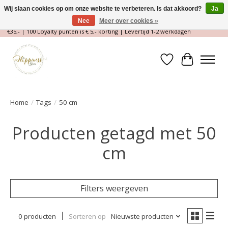
Wij slaan cookies op om onze website te verbeteren. Is dat akkoord?
Ja
Nee
Meer over cookies »
Magische Conceptstore, Edelstenen & Spirituele winkel | Gratis verzending >
€35,- | 100 Loyalty punten is € 5,- korting | Levertijd 1-2 werkdagen
Verlanglijst
Winkelwa
Home
/
Tags
/
50 cm
Producten getagd met 50
cm
Filters weergeven
0 producten
Sorteren op
Nieuwste producten