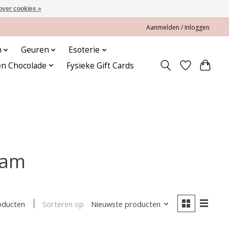
over cookies »
Aanmelden / Inloggen
n
Geuren
Esoterie
en Chocolade
Fysieke Gift Cards
ram
Sorteren op
Nieuwste producten
oducten