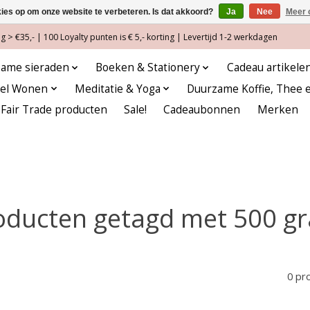
kies op om onze website te verbeteren. Is dat akkoord?
Ja
Nee
Meer 
 > €35,- | 100 Loyalty punten is € 5,- korting | Levertijd 1-2 werkdagen
ame sieraden
Boeken & Stationery
Cadeau artikele
eel Wonen
Meditatie & Yoga
Duurzame Koffie, Thee 
Fair Trade producten
Sale!
Cadeaubonnen
Merken
oducten getagd met 500 g
0 pr