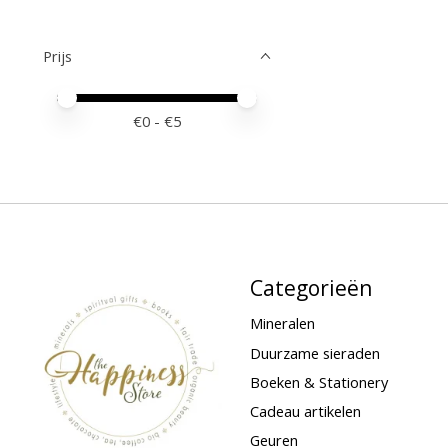
Prijs
Minimale prijswaarde
Price maximum value
€
0
- €
5
Categorieën
Mineralen
Duurzame sieraden
Boeken & Stationery
Cadeau artikelen
Geuren